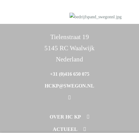
Tielenstraat 19
5145 RC Waalwijk
Nederland
+31 (0)416 650 075
HCKP@SWEGON.NL
OVER HC KP
PROJECTEN
ACTUEEL