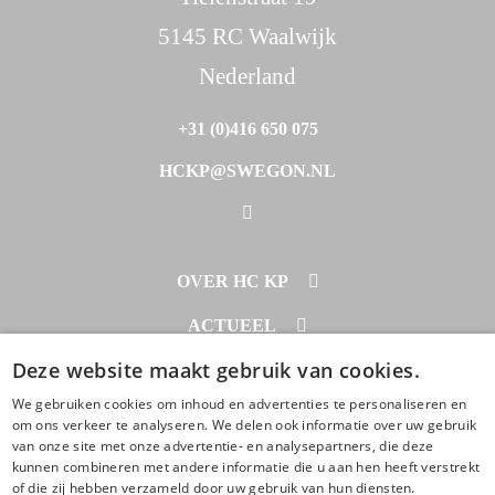
5145 RC Waalwijk
Nederland
+31 (0)416 650 075
HCKP@SWEGON.NL
OVER HC KP
PROJECTEN
ACTUEEL
DOWNLOADS
Deze website maakt gebruik van cookies.
NIEUWS
CONTACT
OVER ONS
We gebruiken cookies om inhoud en advertenties te personaliseren en
CONTACT
om ons verkeer te analyseren. We delen ook informatie over uw gebruik
BEGRIPPENLIJST
van onze site met onze advertentie- en analysepartners, die deze
ZOEKEN
© 2020 - 2026
kunnen combineren met andere informatie die u aan hen heeft verstrekt
of die zij hebben verzameld door uw gebruik van hun diensten.
AFSPRAAK MAKEN