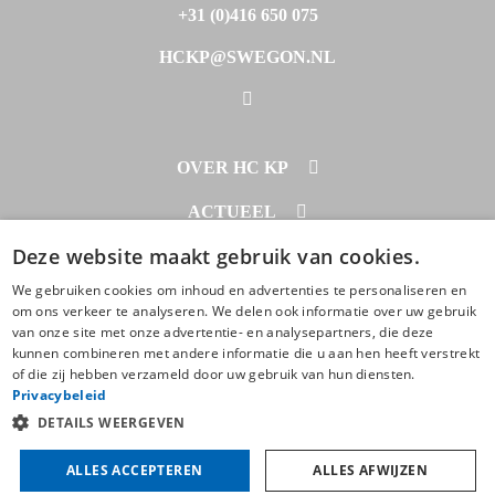
+31 (0)416 650 075
HCKP@SWEGON.NL
OVER HC KP
PROJECTEN
ACTUEEL
DOWNLOADS
Deze website maakt gebruik van cookies.
NIEUWS
CONTACT
OVER ONS
We gebruiken cookies om inhoud en advertenties te personaliseren en
CONTACT
om ons verkeer te analyseren. We delen ook informatie over uw gebruik
BEGRIPPENLIJST
van onze site met onze advertentie- en analysepartners, die deze
ZOEKEN
© 2020 - 2026
kunnen combineren met andere informatie die u aan hen heeft verstrekt
of die zij hebben verzameld door uw gebruik van hun diensten.
AFSPRAAK MAKEN
Algemene voorwaarden
Privacy statement
Cookie verklaring
Privacybeleid
DETAILS WEERGEVEN
Instellingen
Realisatie: RB-Media
RBorne website ontwikkeling
ALLES ACCEPTEREN
ALLES AFWIJZEN