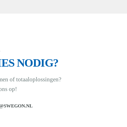
!
IES NODIG?
men of totaaloplossingen?
ons op!
@SWEGON.NL