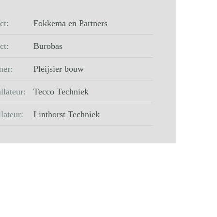
ct:
Fokkema en Partners
ct:
Burobas
er:
Pleijsier bouw
llateur:
Tecco Techniek
llateur:
Linthorst Techniek