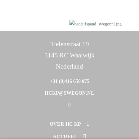
Tielenstraat 19
5145 RC Waalwijk
Nederland
+31 (0)416 650 075
HCKP@SWEGON.NL
OVER HC KP
PROJECTEN
ACTUEEL