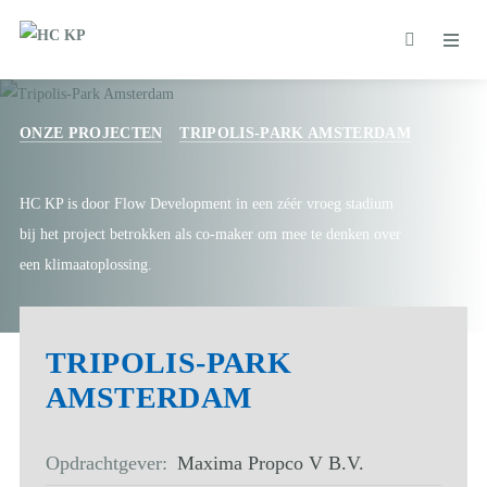
ONZE PROJECTEN
TRIPOLIS-PARK AMSTERDAM
HC KP is door Flow Development in een zéér vroeg stadium
bij het project betrokken als co-maker om mee te denken over
een klimaatoplossing.
TRIPOLIS-PARK
AMSTERDAM
Opdrachtgever:
Maxima Propco V B.V.