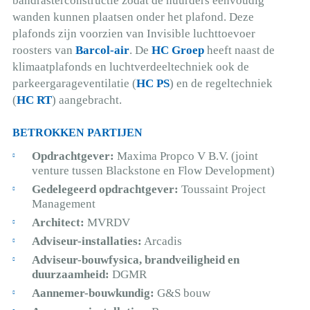
bandrasterconstructie zodat de huurders eenvoudig
wanden kunnen plaatsen onder het plafond. Deze
plafonds zijn voorzien van Invisible luchttoevoer
roosters van
Barcol-air
. De
HC Groep
heeft naast de
klimaatplafonds en luchtverdeeltechniek ook de
parkeergarageventilatie (
HC PS
) en de regeltechniek
(
HC RT
) aangebracht.
BETROKKEN PARTIJEN
Opdrachtgever:
Maxima Propco V B.V. (joint
venture tussen Blackstone en Flow Development)
Gedelegeerd opdrachtgever:
Toussaint Project
Management
Architect:
MVRDV
Adviseur-installaties:
Arcadis
Adviseur-bouwfysica, brandveiligheid en
duurzaamheid:
DGMR
Aannemer-bouwkundig:
G&S bouw