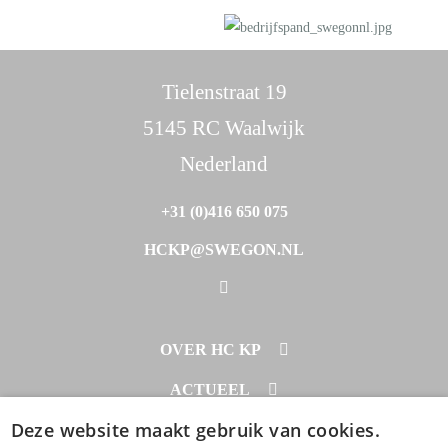
Tielenstraat 19
5145 RC Waalwijk
Nederland
+31 (0)416 650 075
HCKP@SWEGON.NL
OVER HC KP
PROJECTEN
ACTUEEL
DOWNLOADS
Deze website maakt gebruik van cookies.
NIEUWS
CONTACT