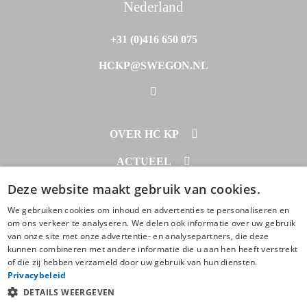
Nederland
+31 (0)416 650 075
HCKP@SWEGON.NL
OVER HC KP
PROJECTEN
ACTUEEL
DOWNLOADS
Deze website maakt gebruik van cookies.
NIEUWS
CONTACT
OVER ONS
We gebruiken cookies om inhoud en advertenties te personaliseren en
CONTACT
om ons verkeer te analyseren. We delen ook informatie over uw gebruik
BEGRIPPENLIJST
van onze site met onze advertentie- en analysepartners, die deze
ZOEKEN
© 2020 - 2026
kunnen combineren met andere informatie die u aan hen heeft verstrekt
of die zij hebben verzameld door uw gebruik van hun diensten.
AFSPRAAK MAKEN
Algemene voorwaarden
Privacy statement
Cookie verklaring
Privacybeleid
DETAILS WEERGEVEN
Instellingen