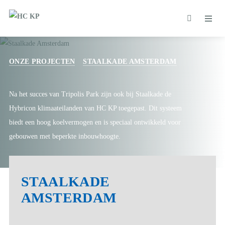
ONZE PROJECTEN
STAALKADE AMSTERDAM
Na het succes van Tripolis Park zijn ook bij Staalkade de
Hybricon klimaateilanden van HC KP toegepast. Dit systeem
biedt een hoog koelvermogen en is speciaal ontwikkeld voor
gebouwen met beperkte inbouwhoogte.
STAALKADE
AMSTERDAM